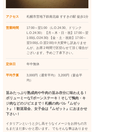
アクセス
札幌市営地下鉄南北線 すすきの駅 徒歩1分
営業時間
17:00～翌1:00 （L.O.24:30、ドリンク
L.O.24:30） 【月～木・日・祝】17:00～翌
1:00(L.O24:30) 【金・土・祝前】17:00～
翌3:00(L.O.翌2:00)※大変申し訳ありませ
んが、お席２時間で区切らせて頂く場合が
ございます。予めご了承下さい。
定休日
年中無休
平均予算
3,000円（通常平均） 3,200円（宴会平
均）
旨みたっぷり熟成肉や牛肉の旨み存分に味わえる！
ボリューミーなTボーンステーキ！そして鴨肉・キ
ジ肉などのジビエまで！札幌の肉バル『ムゼッ
ト』！歓送迎会、女子会は『ムゼット』におまかせ
下さい！
イタリアンというと少し高そうなイメージをお持ちの方
もまだまだ多いかと思います。 でもそんな事はありませ