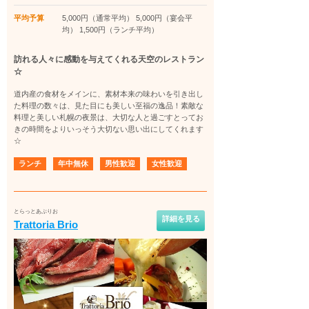
平均予算
5,000円（通常平均） 5,000円（宴会平
均） 1,500円（ランチ平均）
訪れる人々に感動を与えてくれる天空のレストラン
☆
道内産の食材をメインに、素材本来の味わいを引き出し
た料理の数々は、見た目にも美しい至福の逸品！素敵な
料理と美しい札幌の夜景は、大切な人と過ごすとってお
きの時間をよりいっそう大切ない思い出にしてくれます
☆
ランチ
年中無休
男性歓迎
女性歓迎
とらっとあぶりお
詳細を見る
Trattoria Brio