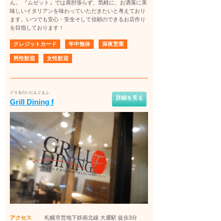
ん。 『ムゼット』では肩肘張らず、気軽に、お洒落に美
味しいイタリアンを味わっていただきたいと考えており
ます。いつでも安心・安全そして信頼のできるお店作り
を目指しております！
クレジットカード
年中無休
深夜営業
男性歓迎
女性歓迎
ぐりるだいにんぐえふ
詳細を見る
Grill Dining f
アクセス
札幌市営地下鉄南北線 大通駅 徒歩3分