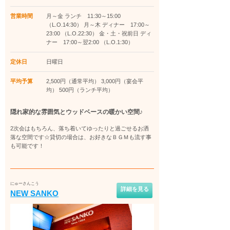
営業時間
月～金 ランチ 11:30～15:00
（L.O.14:30） 月～木 ディナー 17:00～
23:00 （L.O.22:30） 金・土・祝前日 ディ
ナー 17:00～翌2:00 （L.O.1:30）
定休日
日曜日
平均予算
2,500円（通常平均） 3,000円（宴会平
均） 500円（ランチ平均）
隠れ家的な雰囲気とウッドベースの暖かい空間♪
2次会はもちろん、落ち着いてゆったりと過ごせるお洒
落な空間です☆貸切の場合は、お好きなＢＧＭも流す事
も可能です！
にゅーさんこう
詳細を見る
NEW SANKO