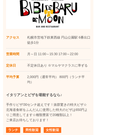
アクセス
札幌市営地下鉄東西線 円山公園駅 6番出口
徒歩1分
営業時間
月～日 11:00～15:30 17:00～22:00
定休日
不定休日あり ※マルヤマクラスに準ずる
平均予算
2,000円（通常平均） 800円（ランチ平
均）
イタリアンとピザを堪能するなら♪
手作りピザ!30センチ超えです！抜群驚きの特大ピザ☆
北海道食材をふんだんに使用した特大のピザは650円よ
りご用意してます☆種類豊富で20種類以上！
ご来店お待ちしております！
ランチ
男性歓迎
女性歓迎