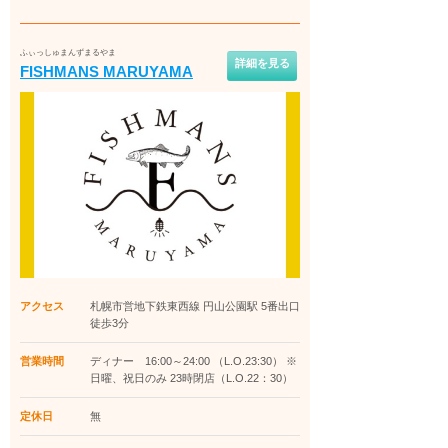
ふぃっしゅまんずまるやま
詳細を見る
FISHMANS MARUYAMA
アクセス
札幌市営地下鉄東西線 円山公園駅 5番出口
徒歩3分
営業時間
ディナー 16:00～24:00 （L.O.23:30） ※
日曜、祝日のみ 23時閉店（L.O.22：30）
定休日
無