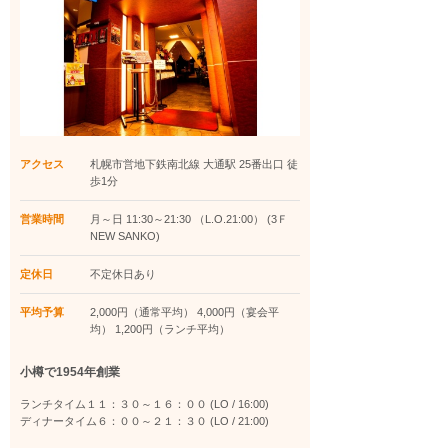
アクセス
札幌市営地下鉄南北線 大通駅 25番出口 徒
歩1分
営業時間
月～日 11:30～21:30 （L.O.21:00） (3Ｆ
NEW SANKO)
定休日
不定休日あり
平均予算
2,000円（通常平均） 4,000円（宴会平
均） 1,200円（ランチ平均）
小樽で1954年創業
ランチタイム１１：３０～１６：００ (LO / 16:00)
ディナータイム６：００～２１：３０ (LO / 21:00)