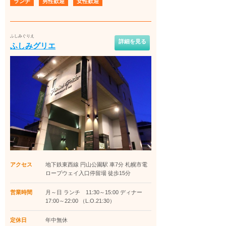
ランチ
男性歓迎
女性歓迎
ふしみぐりえ
詳細を見る
ふしみグリエ
アクセス
地下鉄東西線 円山公園駅 車7分 札幌市電
ロープウェイ入口停留場 徒歩15分
営業時間
月～日 ランチ 11:30～15:00 ディナー
17:00～22:00 （L.O.21:30）
定休日
年中無休