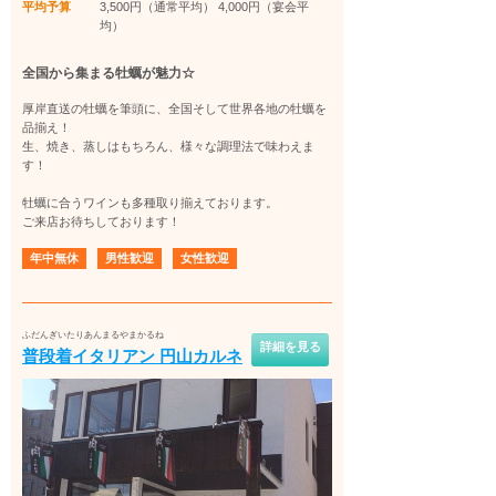
平均予算
3,500円（通常平均） 4,000円（宴会平
均）
全国から集まる牡蠣が魅力☆
厚岸直送の牡蠣を筆頭に、全国そして世界各地の牡蠣を
品揃え！
生、焼き、蒸しはもちろん、様々な調理法で味わえま
す！
牡蠣に合うワインも多種取り揃えております。
ご来店お待ちしております！
年中無休
男性歓迎
女性歓迎
ふだんぎいたりあんまるやまかるね
詳細を見る
普段着イタリアン 円山カルネ