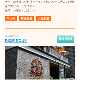
ナーでは美味しい料理とワインを飲みながら大人の時間
を空間が演出してます☆
是非、お越しください☆
ランチ
男性歓迎
女性歓迎
でぃきしーるー
詳細を見る
DIXIE ROUX
アクセス
札幌市営地下鉄東西線 円山公園駅 徒歩5分
営業時間
ディナー 17:00～22:00 （L.O.21:00） ラ