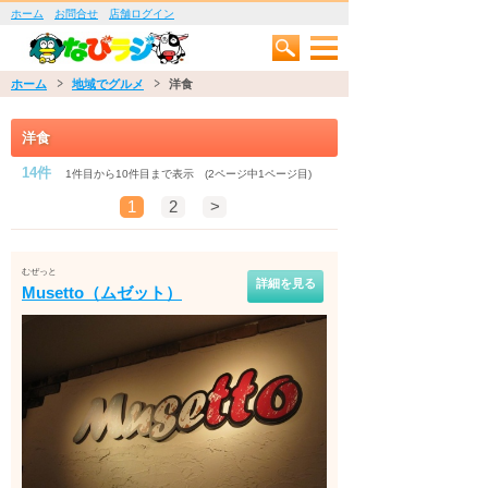
ホーム
お問合せ
店舗ログイン
ホーム
地域でグルメ
洋食
洋食
14件
1件目から10件目まで表示 (2ページ中1ページ目)
1
2
>
むぜっと
詳細を見る
Musetto（ムゼット）