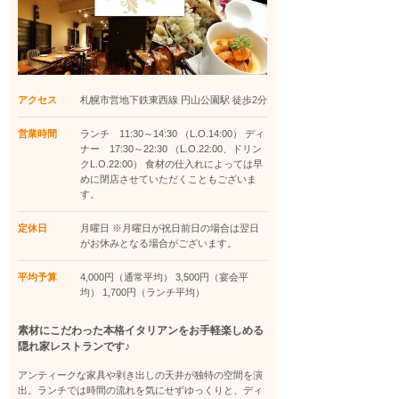
アクセス
札幌市営地下鉄東西線 円山公園駅 徒歩2分
営業時間
ランチ 11:30～14:30 （L.O.14:00） ディ
ナー 17:30～22:30 （L.O.22:00、ドリン
クL.O.22:00） 食材の仕入れによっては早
めに閉店させていただくこともございま
す。
定休日
月曜日 ※月曜日が祝日前日の場合は翌日
がお休みとなる場合がございます。
平均予算
4,000円（通常平均） 3,500円（宴会平
均） 1,700円（ランチ平均）
素材にこだわった本格イタリアンをお手軽楽しめる
隠れ家レストランです♪
アンティークな家具や剥き出しの天井が独特の空間を演
出。ランチでは時間の流れを気にせずゆっくりと、ディ