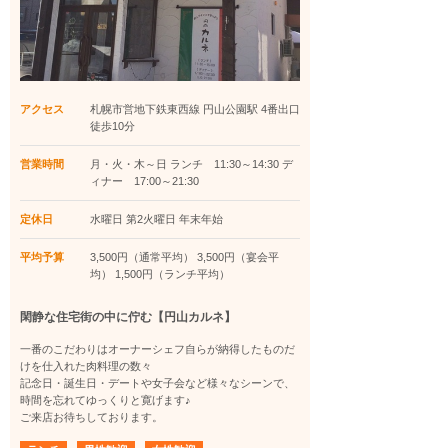
アクセス
札幌市営地下鉄東西線 円山公園駅 4番出口
徒歩10分
営業時間
月・火・木～日 ランチ 11:30～14:30 デ
ィナー 17:00～21:30
定休日
水曜日 第2火曜日 年末年始
平均予算
3,500円（通常平均） 3,500円（宴会平
均） 1,500円（ランチ平均）
閑静な住宅街の中に佇む【円山カルネ】
一番のこだわりはオーナーシェフ自らが納得したものだ
けを仕入れた肉料理の数々
記念日・誕生日・デートや女子会など様々なシーンで、
時間を忘れてゆっくりと寛げます♪
ご来店お待ちしております。